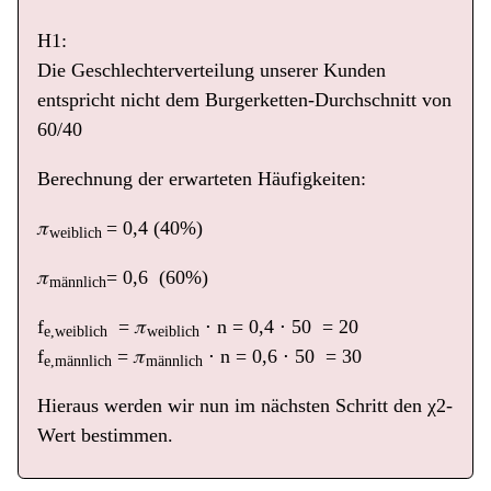
H1:
Die Geschlechterverteilung unserer Kunden
entspricht nicht dem Burgerketten-Durchschnitt von
60/40
Berechnung der erwarteten Häufigkeiten:
𝜋
= 0,4 (40%)
weiblich
𝜋
= 0,6 (60%)
männlich
f
= 𝜋
⋅ n = 0,4 ⋅ 50 = 20
e,weiblich
weiblich
f
= 𝜋
⋅ n = 0,6 ⋅ 50 = 30
e,männlich
männlich
Hieraus werden wir nun im nächsten Schritt den χ2-
Wert bestimmen.