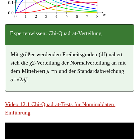
Expertenwissen: Chi-Quadrat-Verteilung
Mit größer werdenden Freiheitsgraden (df) nähert
sich die χ2-Verteilung der Normalverteilung an mit
dem Mittelwert 𝜇 =n und der Standardabweichung
𝜎=√2𝑑𝑓.
Video 12.1 Chi-Quadrat-Tests für Nominaldaten |
Einführung