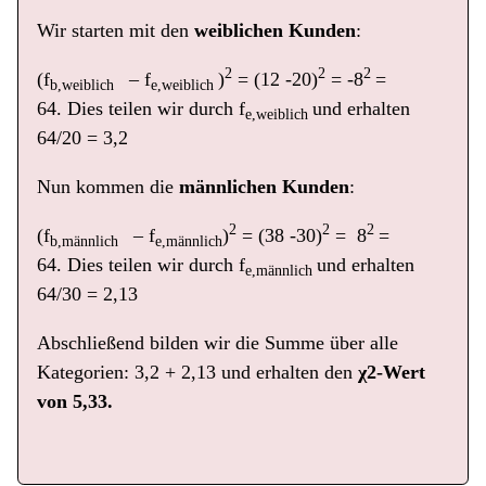
Wir starten mit den
weiblichen Kunden
:
2
2
2
(f
– f
)
= (12 -20)
= -8
=
b,weiblich
e,weiblich
64. Dies teilen wir durch f
und erhalten
e,weiblich
64/20 = 3,2
Nun kommen die
männlichen Kunden
:
2
2
2
(f
– f
)
= (38 -30)
= 8
=
b,männlich
e,männlich
64. Dies teilen wir durch f
und erhalten
e,männlich
64/30 = 2,13
Abschließend bilden wir die Summe über alle
Kategorien: 3,2 + 2,13 und erhalten den
χ2-Wert
von 5,33.