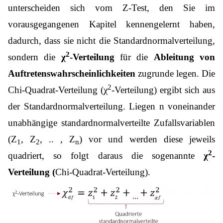
unterscheiden sich vom Z-Test, den Sie im
vorausgegangenen Kapitel kennengelernt haben,
dadurch, dass sie nicht die Standardnormalverteilung,
2
sondern die
χ
-Verteilung
für die
Ableitung von
Auftretenswahrscheinlichkeiten
zugrunde legen.
Die
2
Chi-Quadrat-Verteilung (χ
-Verteilung) ergibt sich aus
der Standardnormalverteilung. Liegen n voneinander
unabhängige standardnormalverteilte Zufallsvariablen
(Z
, Z
, .. , Z
) vor und werden diese jeweils
1
2
n
2
quadriert, so folgt daraus die sogenannte
χ
-
Verteilung (
Chi-Quadrat-Verteilung).