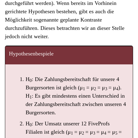
durchgeführt werden). Wenn bereits im Vorhinein
gerichtete Hypothesen bestehen, gibt es auch die
Möglichkeit sogenannte geplante Kontraste
durchzuführen. Dieses betrachten wir an dieser Stelle
jedoch nicht weiter.
Hypothesenbespiele
H
: Die Zahlungsbereitschaft für unsere 4
0
Burgersorten ist gleich (μ
= μ
= μ
= μ
).
1
2
3
4
H
: Es gibt mindestens einen Unterschied in
1
der Zahlungsbereitschaft zwischen unseren 4
Burgersorten.
H
: Der Umsatz unserer 12 FiveProfs
0
Filialen ist gleich (μ
= μ
= μ
= μ
= μ
=
1
2
3
4
5