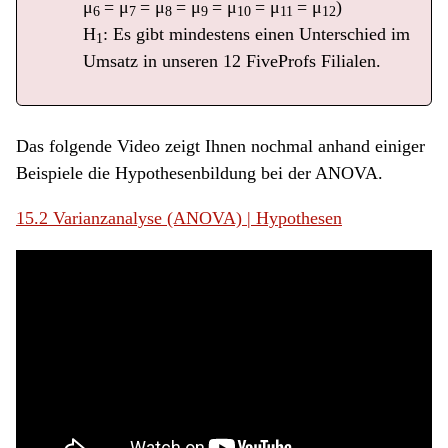
μ
= μ
= μ
= μ
= μ
= μ
= μ
)
6
7
8
9
10
11
12
H
: Es gibt mindestens einen Unterschied im
1
Umsatz in unseren 12 FiveProfs Filialen.
Das folgende Video zeigt Ihnen nochmal anhand einiger
Beispiele die Hypothesenbildung bei der ANOVA.
15.2 Varianzanalyse (ANOVA) | Hypothesen