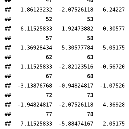
##           47           48           
##   1.86123232  -2.07526118   6.242271
##           52           53           
##   6.11525833   1.92473882   0.305777
##           57           58           
##   1.36928434   5.30577784   5.051751
##           62           63           
##   1.11525833  -2.82123516  -0.567209
##           67           68           
##  -3.13876768  -0.94824817  -1.075261
##           72           73           
##  -1.94824817  -2.07526118   4.369284
##           77           78           
##   7.11525833  -5.88474167   2.051751