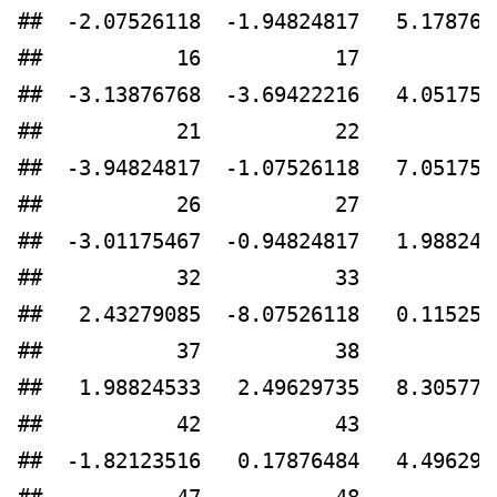
##  -2.07526118  -1.94824817   5.178764
##           16           17           
##  -3.13876768  -3.69422216   4.051751
##           21           22           
##  -3.94824817  -1.07526118   7.051751
##           26           27           
##  -3.01175467  -0.94824817   1.988245
##           32           33           
##   2.43279085  -8.07526118   0.115258
##           37           38           
##   1.98824533   2.49629735   8.305777
##           42           43           
##  -1.82123516   0.17876484   4.496297