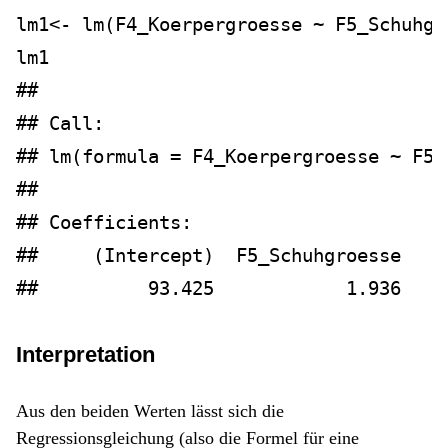
lm1
<-
lm
(F4_Koerpergroesse 
~
 F5_Schuhgr
lm1
## 
## Call:
## lm(formula = F4_Koerpergroesse ~ F5_
## 
## Coefficients:
##     (Intercept)  F5_Schuhgroesse  
##          93.425            1.936
Interpretation
Aus den beiden Werten lässt sich die
Regressionsgleichung (also die Formel für eine