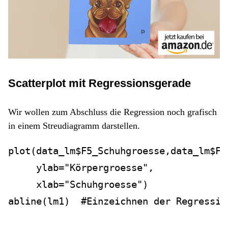
Scatterplot mit Regressionsgerade
Wir wollen zum Abschluss die Regression noch grafisch
in einem Streudiagramm darstellen.
plot
(data_lm
$
F5_Schuhgroesse,data_lm
$
F4
ylab=
"Körpergroesse"
,
xlab=
"Schuhgroesse"
)
abline
(lm1)  
#Einzeichnen der Regressio