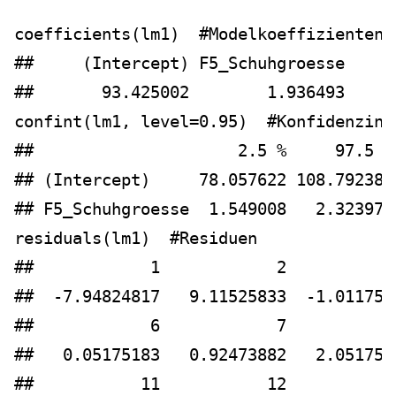
coefficients
(lm1)  
#Modelkoeffizienten
##     (Intercept) F5_Schuhgroesse 
##       93.425002        1.936493
confint
(lm1, 
level=
0.95
)  
#Konfidenzint
##                     2.5 %     97.5 %
## (Intercept)     78.057622 108.792382
## F5_Schuhgroesse  1.549008   2.323979
residuals
(lm1)  
#Residuen
##            1            2           
##  -7.94824817   9.11525833  -1.011754
##            6            7           
##   0.05175183   0.92473882   2.051751
##           11           12           