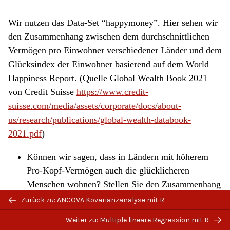
Wir nutzen das Data-Set “happymoney”. Hier sehen wir
den Zusammenhang zwischen dem durchschnittlichen
Vermögen pro Einwohner verschiedener Länder und dem
Glücksindex der Einwohner basierend auf dem World
Happiness Report. (Quelle Global Wealth Book 2021
von Credit Suisse
https://www.credit-
suisse.com/media/assets/corporate/docs/about-
us/research/publications/global-wealth-databook-
2021.pdf
)
Können wir sagen, dass in Ländern mit höherem
Pro-Kopf-Vermögen auch die glücklicheren
Menschen wohnen? Stellen Sie den Zusammenhang
in einem Streudiagramm dar und zeichnen Sie eine
Zurück zu: ANCOVA Kovarianzanalyse mit R
Regressionsgerade ein.
Weiter zu: Multiple lineare Regression mit R