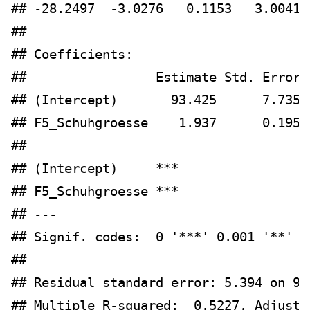
## -28.2497  -3.0276   0.1153   3.0041 
## 
## Coefficients:
##                 Estimate Std. Error 
## (Intercept)       93.425      7.735 
## F5_Schuhgroesse    1.937      0.195 
##                    
## (Intercept)     ***
## F5_Schuhgroesse ***
## ---
## Signif. codes:  0 '***' 0.001 '**' 0
## 
## Residual standard error: 5.394 on 90
## Multiple R-squared:  0.5227, Adjuste