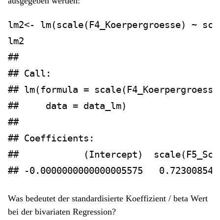
ausgegeben werden:
lm2
<-
lm
(
scale
(F4_Koerpergroesse) 
~
sca
lm2
## 
## Call:
## lm(formula = scale(F4_Koerpergroesse
##     data = data_lm)
## 
## Coefficients:
##            (Intercept)  scale(F5_Sch
## -0.0000000000000005575   0.723008548
Was bedeutet der standardisierte Koeffizient / beta Wert
bei der bivariaten Regression?