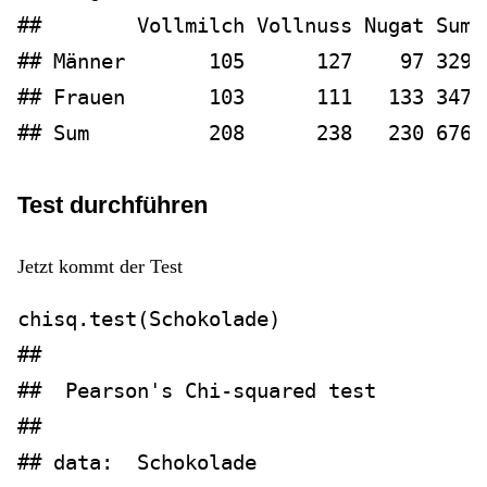
##        Vollmilch Vollnuss Nugat Sum
## Männer       105      127    97 329
## Frauen       103      111   133 347
## Sum          208      238   230 676
Test durchführen
Jetzt kommt der Test
chisq.test
(Schokolade)
## 
##  Pearson's Chi-squared test
## 
## data:  Schokolade