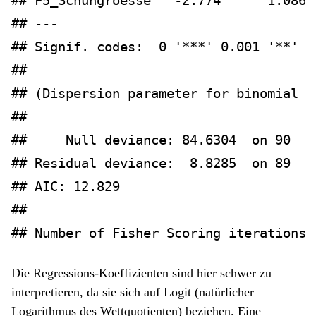
## F5_Schuhgroesse   -2.774      1.086 
## ---
## Signif. codes:  0 '***' 0.001 '**' 0
## 
## (Dispersion parameter for binomial f
## 
##     Null deviance: 84.6304  on 90  d
## Residual deviance:  8.8285  on 89  d
## AIC: 12.829
## 
## Number of Fisher Scoring iterations:
Die Regressions-Koeffizienten sind hier schwer zu
interpretieren, da sie sich auf Logit (natürlicher
Logarithmus des Wettquotienten) beziehen. Eine