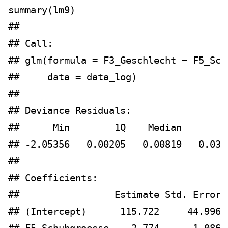
summary
(lm9)  
## 
## Call:
## glm(formula = F3_Geschlecht ~ F5_Sch
##     data = data_log)
## 
## Deviance Residuals: 
##      Min        1Q    Median        
## -2.05356   0.00205   0.00819   0.032
## 
## Coefficients:
##                 Estimate Std. Error 
## (Intercept)      115.722     44.996 