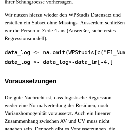
ihrer Schuhgroesse vorhersagen.
Wir nutzen hierzu wieder den WPStudis Datensatz und
erstellen ein Subset ohne Missings. Ausserdem schließen
wir die Person in Zeile 4 aus (Ausreißer, siehe erstes
Regressionsmodell).
data_log 
<-
na.omit
(WPStudis[
c
(
"F1_Numm
data_log 
<-
 data_log
<-
data_lm[
-
4
,]
Voraussetzungen
Die gute Nachricht ist, dass logistische Regression
weder eine Normalverteilung der Residuen, noch
Varianzhomogenität voraussetzt. Auch ein linearer
Zusammenhang zwischen AV und UV muss nicht
gegeben sein. Dennoch gibt es Voraussetzungen, die