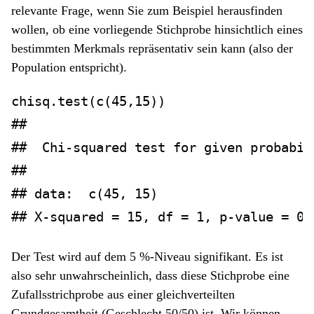
relevante Frage, wenn Sie zum Beispiel herausfinden
wollen, ob eine vorliegende Stichprobe hinsichtlich eines
bestimmten Merkmals repräsentativ sein kann (also der
Population entspricht).
chisq.test
(
c
(
45
,
15
))
## 
##  Chi-squared test for given probabil
## 
## data:  c(45, 15)
## X-squared = 15, df = 1, p-value = 0.
Der Test wird auf dem 5 %-Niveau signifikant. Es ist
also sehr unwahrscheinlich, dass diese Stichprobe eine
Zufallsstrichprobe aus einer gleichverteilten
Grundgesamtheit (Geschlecht 50/50) ist. Wir können