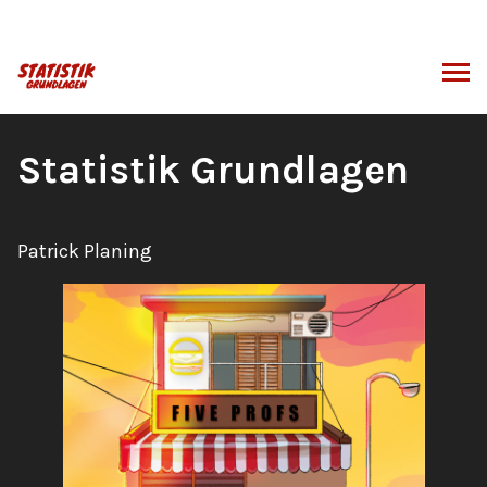
Zum
Inhalt
springen
CHEN
Buchtitel:
Statistik Grundlagen
Autor:
Patrick Planing