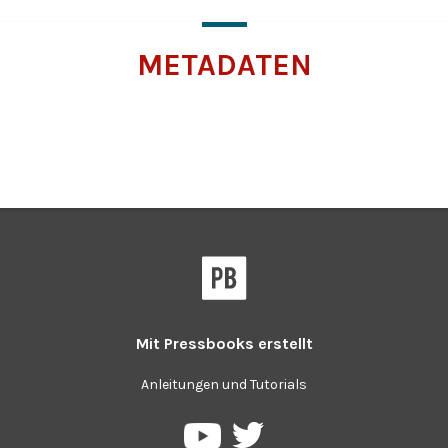
für
weitere
METADATEN
Informationen
Klicken
Sie
für
weitere
Informationen
Mit
Pressbooks
erstellt
Anleitungen und Tutorials
Pressbooks
Pressbooks