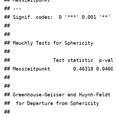
## ---
## Signif. codes:  0 '***' 0.001 '**' 0
## 
## 
## Mauchly Tests for Sphericity
## 
##               Test statistic  p-valu
## Messzeitpunkt        0.46318 0.04602
## 
## 
## Greenhouse-Geisser and Huynh-Feldt C
##  for Departure from Sphericity
## 