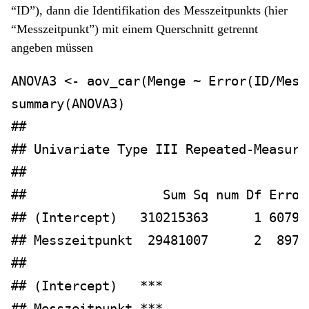
“ID”), dann die Identifikation des Messzeitpunkts (hier
“Messzeitpunkt”) mit einem Querschnitt getrennt
angeben müssen
ANOVA3 
<-
aov_car
(Menge 
~
Error
(ID
/
Mess
summary
(ANOVA3)
## 
## Univariate Type III Repeated-Measure
## 
##                  Sum Sq num Df Error
## (Intercept)   310215363      1 60792
## Messzeitpunkt  29481007      2  8970
##                  
## (Intercept)   ***
## Messzeitpunkt ***